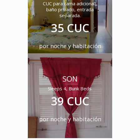
CUC para cama adicional),
baño privado, entrada
separada.
35 CUC
por noche y habitación
SON
MOZAMBIQUE
Sleeps 4, Bunk Beds.
(English) Two beds, sleep 1, 2
39 CUC
or 3, private bathroom,
separate entry, terrace
35 CUC
por noche y habitación
por noche y habitación