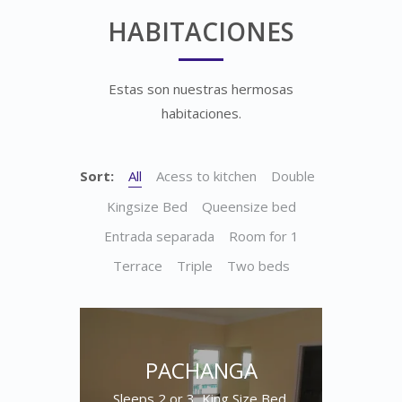
HABITACIONES
Estas son nuestras hermosas
habitaciones.
Sort:
All
Acess to kitchen
Double
Kingsize Bed
Queensize bed
Entrada separada
Room for 1
Terrace
Triple
Two beds
PACHANGA
Sleeps 2 or 3, King Size Bed,