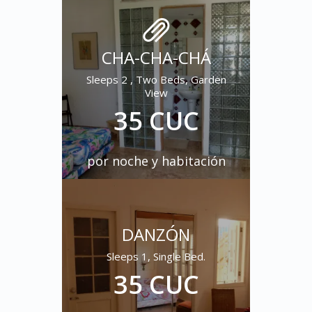
CHA-CHA-CHÁ
Sleeps 2 , Two Beds, Garden
View
35 CUC
por noche y habitación
DANZÓN
Sleeps 1, Single Bed.
35 CUC