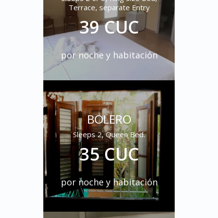
Terrace, separate Entry
39 CUC
por noche y habitación
BOLERO
Sleeps 2, Queen Bed.
35 CUC
por noche y habitación